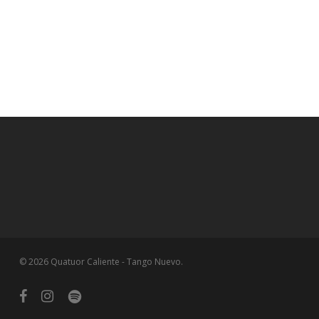
© 2026 Quatuor Caliente - Tango Nuevo.
facebook
instagram
spotify