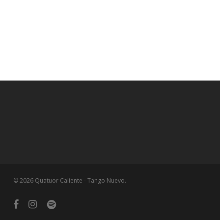
© 2026 Quatuor Caliente - Tango Nuevo.
facebook
instagram
spotify