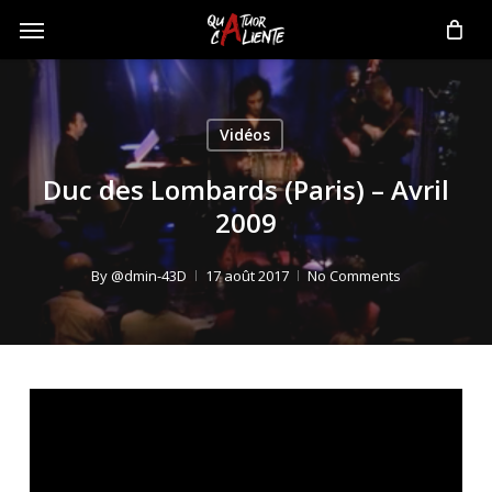
Skip
Menu
to
main
content
Vidéos
Duc des Lombards (Paris) – Avril
2009
By
@dmin-43D
17 août 2017
No Comments